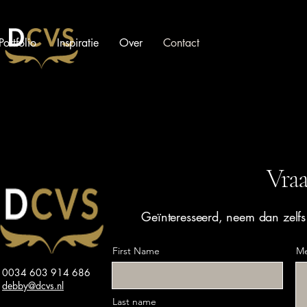
Portfolio
Inspiratie
Over
Contact
Vraa
Geïnteresseerd, neem dan zelf
First Name
Me
0034 603 914 686
debby@dcvs.nl
Last name